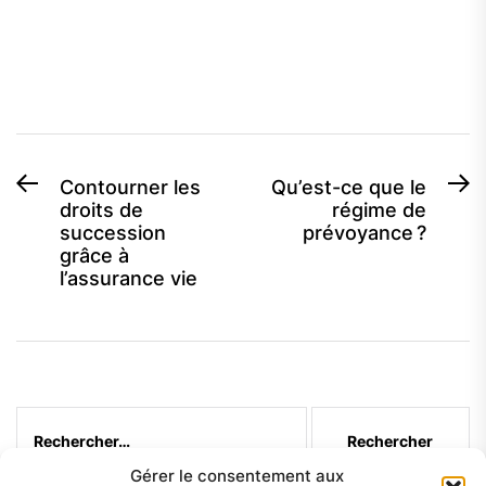
Navigation
Previous
N
Contourner les
Qu’est-ce que le
droits de
régime de
post:
p
de
succession
prévoyance ?
l’article
grâce à
l’assurance vie
Rechercher :
Gérer le consentement aux