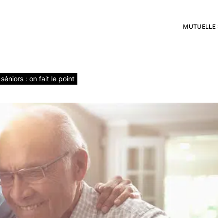
rat assurance vie
MUTUELLE 
té...
éniors : on fait le point